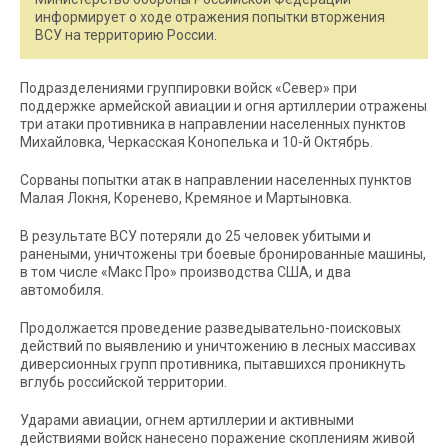
информирует о ходе отражения попытки вторжения
ВСУ на территорию России.
Подразделениями группировки войск «Север» при
поддержке армейской авиации и огня артиллерии отражены
три атаки противника в направлении населенных пунктов
Михайловка, Черкасская Конопелька и 10-й Октябрь.
Сорваны попытки атак в направлении населенных пунктов
Малая Локня, Коренево, Кремяное и Мартыновка.
В результате ВСУ потеряли до 25 человек убитыми и
ранеными, уничтожены три боевые бронированные машины,
в том числе «Макс Про» производства США, и два
автомобиля.
Продолжается проведение разведывательно-поисковых
действий по выявлению и уничтожению в лесных массивах
диверсионных групп противника, пытавшихся проникнуть
вглубь российской территории.
Ударами авиации, огнем артиллерии и активными
действиями войск нанесено поражение скоплениям живой