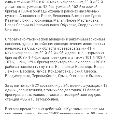
силы и техники 22-й и 61-й механизированных, 80-й и 82-й
десантно-штурмовых, 92-й штурмовой, 152-й егерской
бригад и 1004-й бригады охраны в районах населенных
пунктов Апанасовка, Борки, Вишневка, Внезапное, Гуево,
Казачья Локня, Любимовка, Малая Локня, Мартыновка,
Новая Сорочина, Новоивановка, Обуховка, Свердликово и
Снагость.
Оперативно-тактической авиацией и ракетными войсками
нанесены удары по районам сосредоточения иностранных
наемников в Сумской области и резервов 22-й и 41-й
механизированных, 80-й, 82-й и 95-й десантно-штурмовых
бригад ВСУ и 1-й бригады президента, а также 101-й, 103-й,
107-й, 119-й, 129-й бригад территориальной обороны ВСУ в
районах населенных пунктов Белополье, Беловоды, Бояро-
Лежачи, Басовка, Глухов, Кондратовка, Локня, Свесса,
Владимировка, Первомайское, Сумы, Юнаковка и Ямполь.
За сутки потери ВСУ составили до 240 военнослужащих и 13
единиц бронетехники, в том числе два танка, 11 боевых
бронированных машин, а также артиллерийское орудие,
станция РЭБ и 10 автомобилей.
Всего за время боевых действий на Курском направлении
противник потерял более 11400 военнослужащих, 89 танков,