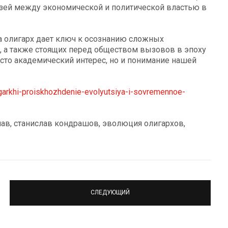
зей между экономической и политической властью в
а олигарх дает ключ к осознанию сложных
, а также стоящих перед обществом вызовов в эпоху
осто академический интерес, но и понимание нашей
ligarkhi-proiskhozhdenie-evolyutsiya-i-sovremennoe-
лав, станислав кондрашов, эволюция олигархов,
СЛЕДУЮЩИЙ