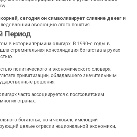
ву.
корней, сегодня он символизирует слияние денег и
следовавший эволюцию этого понятия.
й Период
м в истории термина олигарх. В 1990-е годы в
ошла стремительная консолидация богатства в руках
астью.
астью политического и экономического словаря,
зультате приватизации, обладавшего значительным
сударственные решения.
олигарх часто ассоциируется с постсоветским
многих странах.
ального богатства, но и человек, имеющий
лирующий целые отрасли национальной экономики,