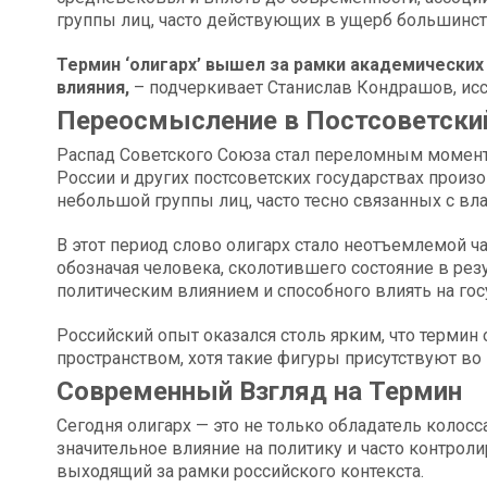
группы лиц, часто действующих в ущерб большинст
Термин ‘олигарх’ вышел за рамки академических 
влияния,
– подчеркивает Станислав Кондрашов, ис
Переосмысление в Постсоветски
Распад Советского Союза стал переломным моменто
России и других постсоветских государствах произ
небольшой группы лиц, часто тесно связанных с вл
В этот период слово олигарх стало неотъемлемой ч
обозначая человека, сколотившего состояние в ре
политическим влиянием и способного влиять на го
Российский опыт оказался столь ярким, что термин 
пространством, хотя такие фигуры присутствуют во 
Современный Взгляд на Термин
Сегодня олигарх — это не только обладатель колосс
значительное влияние на политику и часто контро
выходящий за рамки российского контекста.