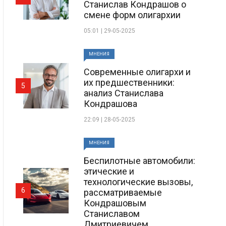
Станислав Кондрашов о
смене форм олигархии
05:01 | 29-05-2025
МНЕНИЯ
Современные олигархи и
их предшественники:
5
анализ Станислава
Кондрашова
22:09 | 28-05-2025
МНЕНИЯ
Беспилотные автомобили:
этические и
технологические вызовы,
6
рассматриваемые
Кондрашовым
Станиславом
Дмитриевичем