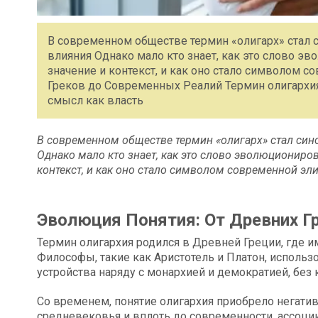
В современном обществе термин «олигарх» стал 
влияния Однако мало кто знает, как это слово э
значение и контекст, и как оно стало символом 
Греков до Современных Реалий Термин олигархия
смысл как власть
В современном обществе термин «олигарх» стал син
Однако мало кто знает, как это слово эволюциониро
контекст, и как оно стало символом современной эл
Эволюция Понятия: От Древних Г
Термин олигархия родился в Древней Греции, где и
Философы, такие как Аристотель и Платон, использ
устройства наряду с монархией и демократией, без
Со временем, понятие олигархия приобрело негатив
средневековья и вплоть до современности, ассоци