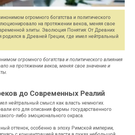
синонимом огромного богатства и политического
волюционировало на протяжении веков, меняя свое
современной элиты. Эволюция Понятия: От Древних
 родился в Древней Греции, где имел нейтральный
онимом огромного богатства и политического влияния
вало на протяжении веков, меняя свое значение и
иты.
реков до Современных Реалий
мел нейтральный смысл как власть немногих.
овали его для описания формы государственного
 какого-либо эмоционального окраса.
ный оттенок, особенно в эпоху Римской империи,
ируясь с концентрацией власти в руках небольшой