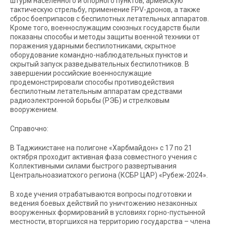
штурм населённого и опорного пунктов, армейскую
тактическую стрельбу, применение FPV-дронов, а также
сброс боеприпасов с беспилотных летательных аппаратов.
Кроме того, военнослужащим союзных государств были
показаны способы и методы защиты военной техники от
поражения ударными беспилотниками, скрытное
оборудование командно-наблюдательных пунктов и
скрытый запуск разведывательных беспилотников. В
завершении российские военнослужащие
продемонстрировали способы противодействия
беспилотным летательным аппаратам средствами
радиоэлектронной борьбы (РЭБ) и стрелковым
вооружением.
Справочно:
В Таджикистане на полигоне «Харбмайдон» с 17 по 21
октября проходит активная фаза совместного учения с
Коллективными силами быстрого развертывания
Центральноазиатского региона (КСБР ЦАР) «Рубеж-2024».
В ходе учения отрабатываются вопросы подготовки и
ведения боевых действий по уничтожению незаконных
вооруженных формирований в условиях горно-пустынной
местности, вторгшихся на территорию государства – члена