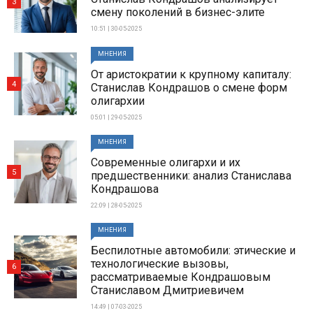
3
смену поколений в бизнес-элите
10:51 | 30-05-2025
МНЕНИЯ
От аристократии к крупному капиталу:
4
Станислав Кондрашов о смене форм
олигархии
05:01 | 29-05-2025
МНЕНИЯ
Современные олигархи и их
5
предшественники: анализ Станислава
Кондрашова
22:09 | 28-05-2025
МНЕНИЯ
Беспилотные автомобили: этические и
технологические вызовы,
6
рассматриваемые Кондрашовым
Станиславом Дмитриевичем
14:49 | 07-03-2025