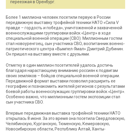
переезжая в Оренбург.
Более 1 миллиона человек посетили первую в России
передвижную выставку трофейной техники НАТО «Сила V
правде – гордость и победа», уничтоженной и захваченной
военнослужащими группировки войск «Центр» в ходе
специальной военной операции (СВО). Миллионным гостем
стал новоуренгоец, сын участника СВО, воспитанник военно-
патриотического центра «Вымпел-Ямал» Дмитрий Дубинин.
Он пришел на выставку вместе с друзьями.
Отметку в один миллион посетителей удалось достичь
благодаря нарастающему вниманию россиян к подвигам
своих земляков – бойцов специальной военной операции.
Передвижной формат выставки позволил расширить ее
географию и познакомить жителей регионов с результатами
боевой работы военнослужащих группировки войск «Центр».
Особенно важно, что миллионным гостем экспозиции стал
сын участника СВО.
Впервые передвижная выставка трофейной техники НАТО
открылась 8 июня. За это время она посетила Свердловскую,
Челябинскую, Курганскую, Тюменскую, Кемеровскую,
Новосибирскую области, Республику Алтай, Ханты-