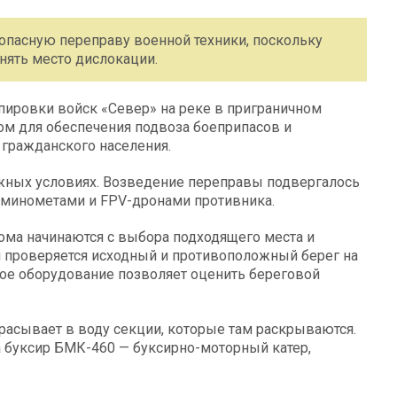
пасную переправу военной техники, поскольку
нять место дислокации.
ировки войск «Север» на реке в приграничном
ом для обеспечения подвоза боеприпасов и
гражданского населения.
ожных условиях. Возведение переправы подвергалось
, минометами и FPV-дронами противника.
ома начинаются с выбора подходящего места и
 проверяется исходный и противоположный берег на
е оборудование позволяет оценить береговой
расывает в воду секции, которые там раскрываются.
а буксир БМК-460 — буксирно-моторный катер,