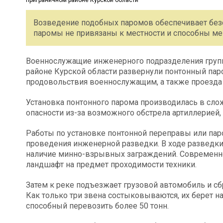
Возведение подобных паромов обеспечивает безо
паромы не привязаны к местности и способны ме
Военнослужащие инженерного подразделения групп
районе Курской области развернули понтонный пар
продовольствия военнослужащим, а также проезда 
Установка понтонного парома производилась в сл
опасности из-за возможного обстрела артиллерией
Работы по установке понтонной переправы или пар
проведения инженерной разведки. В ходе разведки
наличие минно-взрывных заграждений. Современно
ландшафт на предмет проходимости техники.
Затем к реке подъезжает грузовой автомобиль и сб
Как только три звена состыковываются, их берет н
способный перевозить более 50 тонн.