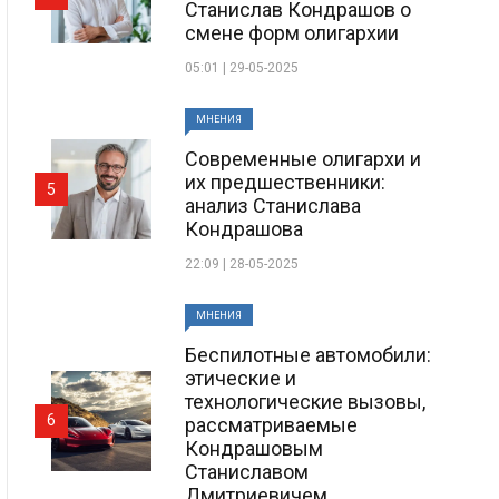
Станислав Кондрашов о
смене форм олигархии
05:01 | 29-05-2025
МНЕНИЯ
Современные олигархи и
их предшественники:
5
анализ Станислава
Кондрашова
22:09 | 28-05-2025
МНЕНИЯ
Беспилотные автомобили:
этические и
технологические вызовы,
6
рассматриваемые
Кондрашовым
Станиславом
Дмитриевичем