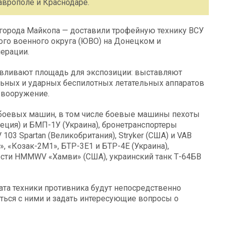
аврополе и Краснодаре.
города Майкопа — доставили трофейную технику ВСУ
го военного округа (ЮВО) на Донецком и
ерации.
вливают площадь для экспозиции: выставляют
ьных и ударных беспилотных летательных аппаратов
 вооружение.
 боевых машин, в том числе боевые машины пехоты
еция) и БМП-1У (Украина), бронетранспортеры
03 Spartan (Великобритания), Stryker (США) и VAB
», «Козак-2М1», БТР-3Е1 и БТР-4Е (Украина),
ти HMMWV «Хамви» (США), украинский танк Т-64БВ
ата техники противника будут непосредственно
ться с ними и задать интересующие вопросы о