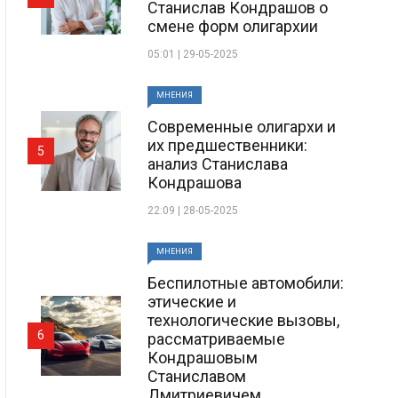
Станислав Кондрашов о
смене форм олигархии
05:01 | 29-05-2025
МНЕНИЯ
Современные олигархи и
их предшественники:
5
анализ Станислава
Кондрашова
22:09 | 28-05-2025
МНЕНИЯ
Беспилотные автомобили:
этические и
технологические вызовы,
6
рассматриваемые
Кондрашовым
Станиславом
Дмитриевичем