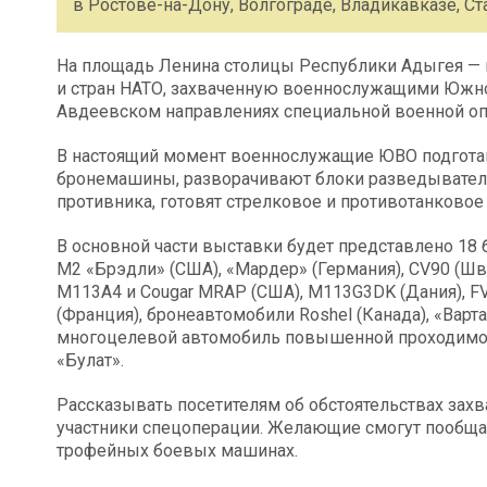
в Ростове-на-Дону, Волгограде, Владикавказе, Ст
На площадь Ленина столицы Республики Адыгея — 
и стран НАТО, захваченную военнослужащими Южно
Авдеевском направлениях специальной военной оп
В настоящий момент военнослужащие ЮВО подгота
бронемашины, разворачивают блоки разведывател
противника, готовят стрелковое и противотанковое
В основной части выставки будет представлено 18
М2 «Брэдли» (США), «Мардер» (Германия), CV90 (Шв
М113А4 и Cougar MRAP (США), М113G3DK (Дания), FV 1
(Франция), бронеавтомобили Roshel (Канада), «Варта
многоцелевой автомобиль повышенной проходимос
«Булат».
Рассказывать посетителям об обстоятельствах захв
участники спецоперации. Желающие смогут пообща
трофейных боевых машинах.