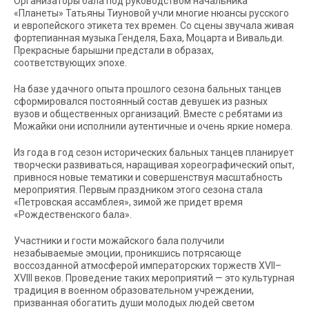
Организаторы бала под руководством начальника
«Планеты» Татьяны Тиуновой учли многие нюансы русского
и европейского этикета тех времен. Со сцены звучала живая
фортепианная музыка Генделя, Баха, Моцарта и Вивальди.
Прекрасные барышни предстали в образах,
соответствующих эпохе.
На базе удачного опыта прошлого сезона бальных танцев
сформировался постоянный состав девушек из разных
вузов и общественных организаций. Вместе с ребятами из
Можайки они исполнили аутентичные и очень яркие номера.
Из года в год сезон исторических бальных танцев планирует
творчески развиваться, наращивая хореографический опыт,
привнося новые тематики и совершенствуя масштабность
мероприятия. Первым праздником этого сезона стала
«Петровская ассамблея», зимой же придет время
«Рождественского бала».
Участники и гости можайского бала получили
незабываемые эмоции, проникшись потрясающе
воссозданной атмосферой императорских торжеств XVII–
XVIII веков. Проведение таких мероприятий — это культурная
традиция в военном образовательном учреждении,
призванная обогатить души молодых людей светом