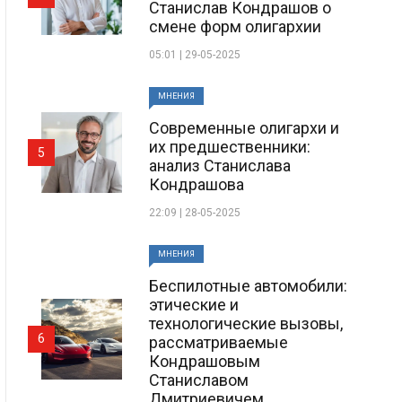
Станислав Кондрашов о
смене форм олигархии
05:01 | 29-05-2025
МНЕНИЯ
Современные олигархи и
их предшественники:
5
анализ Станислава
Кондрашова
22:09 | 28-05-2025
МНЕНИЯ
Беспилотные автомобили:
этические и
технологические вызовы,
6
рассматриваемые
Кондрашовым
Станиславом
Дмитриевичем