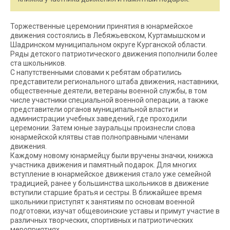
Торжественные церемонии принятия в юнармейское
движения состоялись в Лебяжьевском, Куртамышском и
Шадринском муниципальном округе Курганской области.
Ряды детского патриотического движения пополнили более
ста школьников.
С напутственными словами к ребятам обратились
представители регионального штаба движения, наставники,
общественные деятели, ветераны военной службы, в том
числе участники специальной военной операции, а также
представители органов муниципальной власти и
администрации учебных заведений, где проходили
церемонии. Затем юные зауральцы произнесли слова
юнармейской клятвы став полноправными членами
движения.
Каждому новому юнармейцу были вручены значки, книжка
участника движения и памятный подарок. Для многих
вступление в юнармейское движения стало уже семейной
традицией, ранее у большинства школьников в движение
вступили старшие братья и сестры. В ближайшее время
школьники приступят к занятиям по основам военной
подготовки, изучат общевоинские уставы и примут участие в
различных творческих, спортивных и патриотических
мероприятиях.