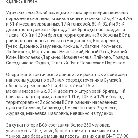
сдались в плен.
Ударами армейской авиации и огнем артиллерии нанесено
поражение скоплениям живой силы и техники 22-й, 41-й, 47-й
и 61-й механизированных, 17-й танковой, 80-й, 82-й и 95-й
десантно-штурмовых бригад, 1-ой бригады нацгвардии, а
также 103-й и 129-й бригад территориальной обороны ВСУ в
районах населенных пунктов Богдановка, Бондаревка,
Гуево, Дарьино, Зазулевка, Косица, Кубаткин, Колмаков,
Любимовка, Мартыновка, Никольский, Новый Путь, Нижний
Клин, Николаево-Дарьино, Новоивановка, Плёхово, Правда,
Свердликово, Суджа, Толстый Луг и Черкасское Поречное.
Оперативно-тактической авиацией и ракетными войсками
нанесены удары по районам сосредоточения в Сумской
области и резервам 21-й, 41-й, 47-й и 115-й
механизированных, 95-й десантно-штурмовой бригад, 1-й
бригады нацгвардии, а также 101-й, 103-й и 129-й бригад
территориальной обороны ВСУ в районах населенных
пунктов Басовка, Беловоды, Белокопытово, Водолаги,
Журавка, Макеевка, Павловка, Ревякино и Студенок.
За сутки потери ВСУ составили более 250 человек,
уничтожены 15 единиц бронетехники, в том числе пять
танков, две боевые машины пехоты, из них одна БМП CV-90