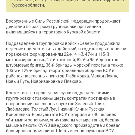
Курской области.
Вооруженные Силы Российской Федерации продолжают
действия по разгрому группировки противника
вклинившейся на территорию Курской области.
Подразделения группировки войск «Север» продолжили
ведение наступательных действий, в ходе которых нанесли
поражение формированиям 22-й, 41-й, 47-й и 115-й
механизированных, 17-й танковой, 82-й и 95-й десантно-
штурмовых бригад, 36-й бригады морской пехоты, а также
103-й и 129-й бригад территориальной обороны ВСУ в
районах населенных пунктов Любимовка, Малая Локня,
Новый Путь, Новоивановка и Плёхово.
Кроме того, за прошедшие сутки подразделениями
группировки отражены шесть контратак противника в
направлении населенных пунктов Зеленый Шлях,
Любимовка, Толстый Луг, Нижний Клин и Русская
Конопелька. В результате ВСУ потеряли до 40 человек
убитыми и ранеными, уничтожены четыре танка, боевая
машина пехоты CV-90 шведского производства и боевая
бронированная машина. Шесть военнослужащих ВСУ