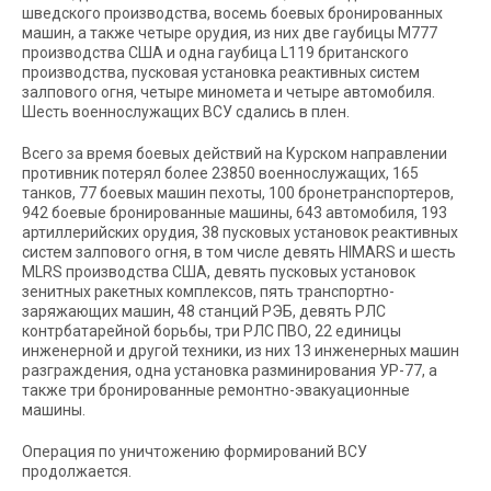
шведского производства, восемь боевых бронированных
машин, а также четыре орудия, из них две гаубицы М777
производства США и одна гаубица L119 британского
производства, пусковая установка реактивных систем
залпового огня, четыре миномета и четыре автомобиля.
Шесть военнослужащих ВСУ сдались в плен.
Всего за время боевых действий на Курском направлении
противник потерял более 23850 военнослужащих, 165
танков, 77 боевых машин пехоты, 100 бронетранспортеров,
942 боевые бронированные машины, 643 автомобиля, 193
артиллерийских орудия, 38 пусковых установок реактивных
систем залпового огня, в том числе девять HIMARS и шесть
MLRS производства США, девять пусковых установок
зенитных ракетных комплексов, пять транспортно-
заряжающих машин, 48 станций РЭБ, девять РЛС
контрбатарейной борьбы, три РЛС ПВО, 22 единицы
инженерной и другой техники, из них 13 инженерных машин
разграждения, одна установка разминирования УР-77, а
также три бронированные ремонтно-эвакуационные
машины.
Операция по уничтожению формирований ВСУ
продолжается.