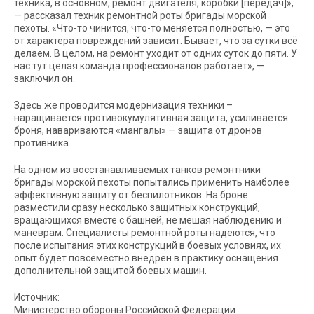
техника, в основном, ремонт двигателя, коробки [передач]»,
— рассказал техник ремонтной роты бригады морской
пехоты. «Что-то чинится, что-то меняется полностью, — это
от характера повреждений зависит. Бывает, что за сутки всё
делаем. В целом, на ремонт уходит от одних суток до пяти. У
нас тут целая команда профессионалов работает», —
заключил он.
Здесь же проводится модернизация техники –
наращивается противокумулятивная защита, усиливается
броня, навариваются «мангалы» — защита от дронов
противника.
На одном из восстанавливаемых танков ремонтники
бригады морской пехоты попытались применить наиболее
эффективную защиту от беспилотников. На броне
разместили сразу несколько защитных конструкций,
вращающихся вместе с башней, не мешая наблюдению и
маневрам. Специалисты ремонтной роты надеются, что
после испытания этих конструкций в боевых условиях, их
опыт будет повсеместно внедрен в практику оснащения
дополнительной защитой боевых машин.
Источник:
Министерство обороны Российской Федерации