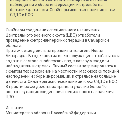
наблюдении и сборе информации, и стрельбе на
большие дальности. Снайперы использовали винтовки
СВДС и ВСС.
Снайперы соединения специального назначения
Центрального военного округа (ЦВО) отработали
проведение контрснайперских операций в Самарской
области.
Практические действия прошли на полигоне Новая
Бинарадка. В ходе занятия военнослужащие отрабатывали
задачи в составе снайперских пар, в которую входили
наблюдатель и стрелок. Личный состав потренировался в
скрытом передвижении на местности, маскировке позиций,
наблюдении и сборе информации, и стрельбе на большие
дальности. Снайперы использовали винтовки СВДС и ВСС.
В практических действиях приняли участие более 10
военнослужащих соединения специального назначения
ЦВО.
Источник:
Министерство обороны Российской Федерации