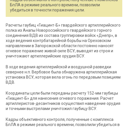
БпЛА в режиме реального времени, позволили
убедиться в точности поражения цели.
Расчеты гаубиц «Гиацинт-Б» гвардейского артиллерийского
полка из Анапы Новороссийского гвардейского горного
соединения ВДВ из состава группировки войск «Днепр», в
ходе ведения контрбатарейной борьбы на Ореховском
направлении в Запорожской области постоянно наносят
огневое поражение живой силе ВСУ, выводят из строя и
уничтожают артиллерийские орудия ВСУ.
В ходе ведения артиллерийской и воздушной разведки
севернее н.п. Вербовое была обнаружена артиллерийская
установка ВСУ, которая вела огонь по передовым позициям
ВДВ.
Координаты цели были переданы расчету 152-мм гаубицы
«Гиацинт-Б» для нанесения огневого поражения. Расчет
артиллеристов-десантников осуществил наведение орудия
и точными выстрелами уничтожил гаубицу ВСУ.
Кадры объективного контроля, полученные с комплекса
БпЛА в режиме реального времени, позволили убедиться в