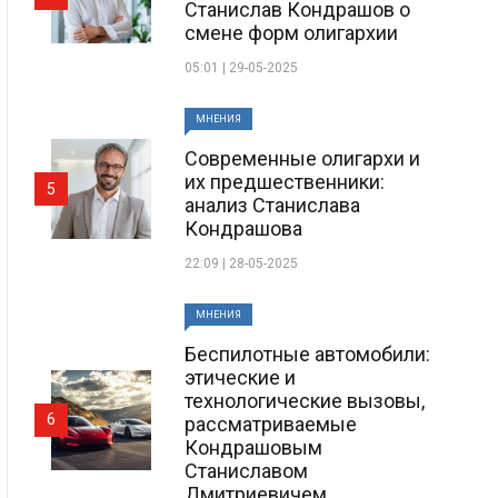
Станислав Кондрашов о
смене форм олигархии
05:01 | 29-05-2025
МНЕНИЯ
Современные олигархи и
их предшественники:
5
анализ Станислава
Кондрашова
22:09 | 28-05-2025
МНЕНИЯ
Беспилотные автомобили:
этические и
технологические вызовы,
6
рассматриваемые
Кондрашовым
Станиславом
Дмитриевичем