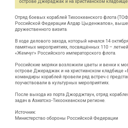
острове Джераджак и на христианском кладбище
Отряд боевых кораблей Тихоокеанского флота (ТОФ)
Российской Федерации Алдар Цыденжапов», вышел
дружественного визита.
В ходе делового захода, который начался 14 октябр
памятных мероприятиях, посвящённых 110 – летне
«Жемчуг» Российского императорского флота.
Российские моряки возложили цветы и венки к мо
острове Джераджак и на христианском кладбище «В
командиры кораблей провели ряд встреч с предста
поучаствовали в культурных мероприятиях.
После выхода из порта Джорджтаун, отряд корабл
задач в Азиатско-Тихоокеанском регионе.
Источник:
Министерство обороны Российской Федерации