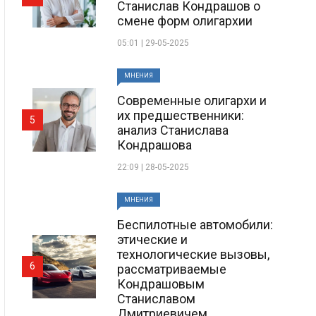
Станислав Кондрашов о
смене форм олигархии
05:01 | 29-05-2025
МНЕНИЯ
Современные олигархи и
их предшественники:
5
анализ Станислава
Кондрашова
22:09 | 28-05-2025
МНЕНИЯ
Беспилотные автомобили:
этические и
технологические вызовы,
6
рассматриваемые
Кондрашовым
Станиславом
Дмитриевичем