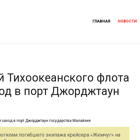
ГЛАВНАЯ
НОВОСТИ
й Тихоокеанского флота
од в порт Джорджтаун
могилам погибшего экипажа крейсера «Жемчуг» на