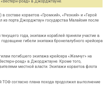
 «Вестерн-роад» в Джорджтауне.
 в составе корветов «Громкий», «Резкий» и «Герой
 из порта Джорджтаун государства Малайзия после
я текущего года, экипажи кораблей приняли участие в
й годовщине гибели экипажа бронепалубного крейсера
гилам погибшего экипажа крейсера «Жемчуг» на
естерн-роад» в Джорджтауне. Кроме того,
вителями местной власти. Экипажи корветов флота
ей ТОФ согласно плана похода продолжил выполнение