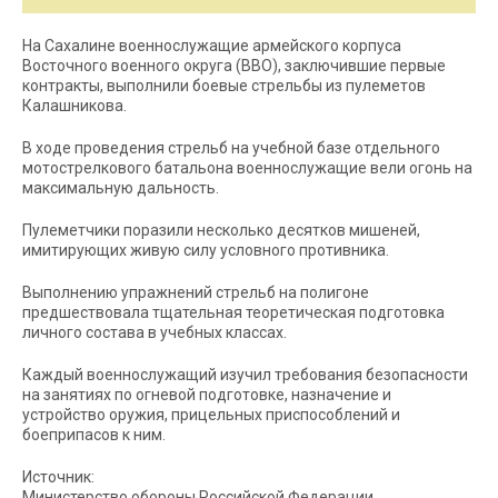
На Сахалине военнослужащие армейского корпуса
Восточного военного округа (ВВО), заключившие первые
контракты, выполнили боевые стрельбы из пулеметов
Калашникова.
В ходе проведения стрельб на учебной базе отдельного
мотострелкового батальона военнослужащие вели огонь на
максимальную дальность.
Пулеметчики поразили несколько десятков мишеней,
имитирующих живую силу условного противника.
Выполнению упражнений стрельб на полигоне
предшествовала тщательная теоретическая подготовка
личного состава в учебных классах.
Каждый военнослужащий изучил требования безопасности
на занятиях по огневой подготовке, назначение и
устройство оружия, прицельных приспособлений и
боеприпасов к ним.
Источник:
Министерство обороны Российской Федерации