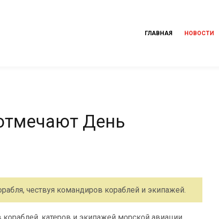
ГЛАВНАЯ
НОВОСТИ
отмечают День
рабля, чествуя командиров кораблей и экипажей.
 кораблей, катеров и экипажей морской авиации