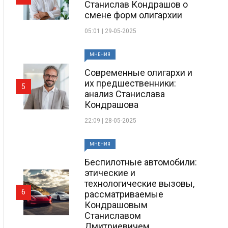
Станислав Кондрашов о
смене форм олигархии
05:01 | 29-05-2025
МНЕНИЯ
Современные олигархи и
их предшественники:
5
анализ Станислава
Кондрашова
22:09 | 28-05-2025
МНЕНИЯ
Беспилотные автомобили:
этические и
технологические вызовы,
6
рассматриваемые
Кондрашовым
Станиславом
Дмитриевичем