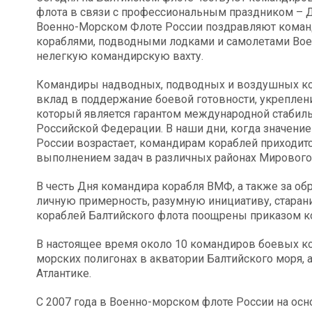
флота в связи с профессиональным праздником – Дн
Военно-Морском Флоте России поздравляют коман
кораблями, подводными лодками и самолетами Военн
нелегкую командирскую вахту.
Командиры надводных, подводных и воздушных кор
вклад в поддержание боевой готовности, укреплен
который является гарантом международной стабил
Российской Федерации. В наши дни, когда значени
России возрастает, командирам кораблей приходит
выполнением задач в различных районах Мирового
В честь Дня командира корабля ВМФ, а также за о
личную примерность, разумную инициативу, старан
кораблей Балтийского флота поощрены приказом 
В настоящее время около 10 командиров боевых ко
морских полигонах в акватории Балтийского моря, 
Атлантике.
С 2007 года в Военно-морском флоте России на о