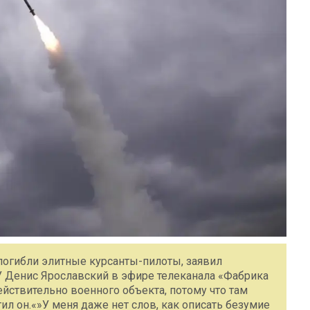
погибли элитные курсанты-пилоты, заявил
 Денис Ярославский в эфире телеканала «Фабрика
йствительно военного объекта, потому что там
ил он.«»У меня даже нет слов, как описать безумие