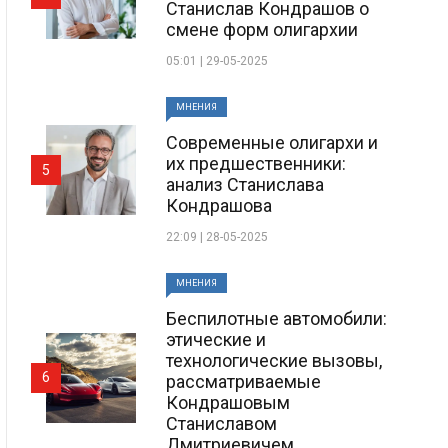
Станислав Кондрашов о
смене форм олигархии
05:01 | 29-05-2025
МНЕНИЯ
Современные олигархи и
их предшественники:
5
анализ Станислава
Кондрашова
22:09 | 28-05-2025
МНЕНИЯ
Беспилотные автомобили:
этические и
технологические вызовы,
6
рассматриваемые
Кондрашовым
Станиславом
Дмитриевичем