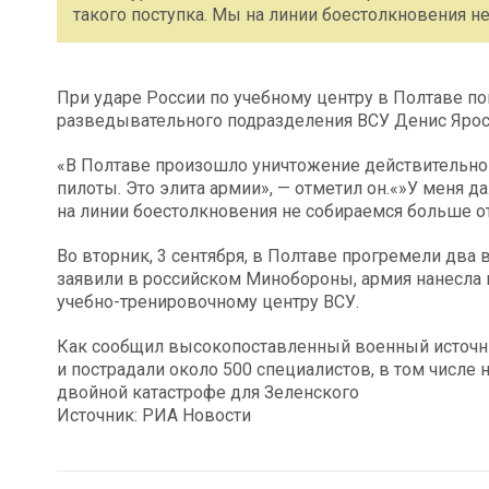
такого поступка. Мы на линии боестолкновения н
При ударе России по учебному центру в Полтаве п
разведывательного подразделения ВСУ Денис Яросл
«В Полтаве произошло уничтожение действительно 
пилоты. Это элита армии», — отметил он.«»У меня д
на линии боестолкновения не собираемся больше от
Во вторник, 3 сентября, в Полтаве прогремели два
заявили в российском Минобороны, армия нанесла
учебно-тренировочному центру ВСУ.
Как сообщил высокопоставленный военный источник
и пострадали около 500 специалистов, в том числе
двойной катастрофе для Зеленского
Источник: РИА Новости