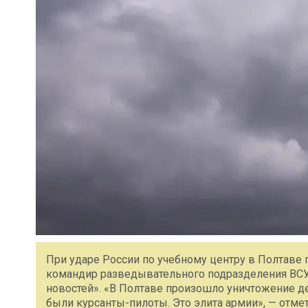
При ударе России по учебному центру в Полтаве 
командир разведывательного подразделения ВСУ
новостей». «В Полтаве произошло уничтожение де
были курсанты-пилоты. Это элита армии», — отмет