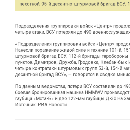
пехотной, 95-й десантно-штурмовой бригад ВСУ, 
Подразделения группировки войск «Центр» продол
четыре атаки, ВСУ потеряли до 490 военнослужащи
«Подразделения группировки войск «Центр» продо
Нанесли поражение живой силе и технике 101-й, 151
штурмовой бригад ВСУ, 112-й бригады теробороны 
пунктов Димитров, Дружба, Гродовка, Клебан-бык
четыре контратаки штурмовых групп 53-й, 154-й ме
десантной бригад ВСУ», — говорится в сводке минис
По данным ведомства, потери ВСУ составили до 49
боевая бронированная машина HMMWV производства
гаубица «Мста-Б» и две 122-мм гаубицы Д-30.На З
Источник: РИА Новости