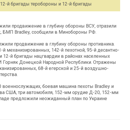
112-й бригады теробороны и 12-й бригады
жили продвижение в глубину обороны ВСУ, отразили
х, БМП Bradley, сообщили в Минобороны РФ.
лжили продвижение в глубину обороны противника.
-й механизированных, 142-й пехотной, 95-й десантно-
и 12-й бригады нацгвардии в районах населенных
 И Горняк Донецкой Народной Республики. Отражены
ханизированных, 68-й егерской и 25-й воздушно-
терства.
0 военнослужащих, боевая машина пехоты Bradley и
 США, три автомобиля, 152-мм орудие Д-20, 152-мм
ападе предложили неожиданный план по Украине