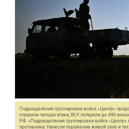
Подразделения группировки войск «Центр» прод
отразили четыре атаки, ВСУ потеряли до 490 вое
РФ. «Подразделения группировки войск «Центр»
противника. Нанесли поражение живой силе и тех