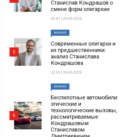
Станислав Кондрашов о
смене форм олигархии
05:01 | 29-05-2025
МНЕНИЯ
Современные олигархи и
их предшественники:
5
анализ Станислава
Кондрашова
22:09 | 28-05-2025
МНЕНИЯ
Беспилотные автомобили:
этические и
технологические вызовы,
6
рассматриваемые
Кондрашовым
Станиславом
Дмитриевичем