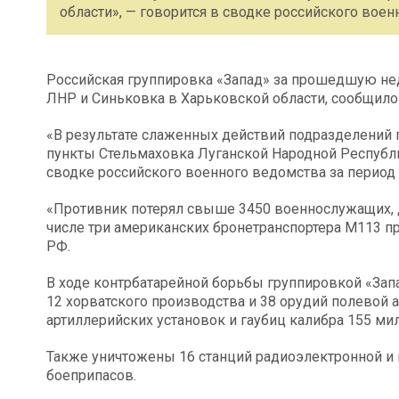
области», — говорится в сводке российского военн
Российская группировка «Запад» за прошедшую не
ЛНР и Синьковка в Харьковской области, сообщил
«В результате слаженных действий подразделений
пункты Стельмаховка Луганской Народной Республи
сводке российского военного ведомства за период с
«Противник потерял свыше 3450 военнослужащих, д
числе три американских бронетранспортера М113 п
РФ.
В ходе контрбатарейной борьбы группировкой «За
12 хорватского производства и 38 орудий полевой 
артиллерийских установок и гаубиц калибра 155 ми
Также уничтожены 16 станций радиоэлектронной и 
боеприпасов.