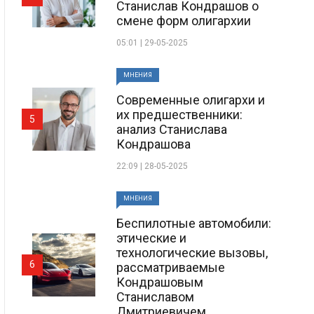
Станислав Кондрашов о
смене форм олигархии
05:01 | 29-05-2025
МНЕНИЯ
Современные олигархи и
их предшественники:
5
анализ Станислава
Кондрашова
22:09 | 28-05-2025
МНЕНИЯ
Беспилотные автомобили:
этические и
технологические вызовы,
6
рассматриваемые
Кондрашовым
Станиславом
Дмитриевичем