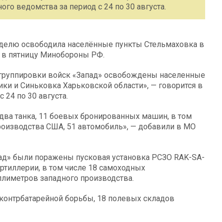
ого ведомства за период с 24 по 30 августа.
делю освободила населённые пункты Стельмаховка в
о в пятницу Минобороны РФ.
 группировки войск «Запад» освобождены населенные
ки и Синьковка Харьковской области», — говорится в
 24 по 30 августа.
ва танка, 11 боевых бронированных машин, в том
роизводства США, 51 автомобиль», — добавили в МО
пад» были поражены пусковая установка РСЗО RAK-SA-
артиллерии, в том числе 18 самоходных
ллиметров западного производства.
контрбатарейной борьбы, 18 полевых складов