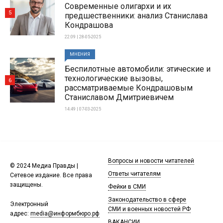
Современные олигархи и их
5
предшественники: анализ Станислава
Кондрашова
22:09 | 28-05-2025
МНЕНИЯ
Беспилотные автомобили: этические и
технологические вызовы,
6
рассматриваемые Кондрашовым
Станиславом Дмитриевичем
14:49 | 07-03-2025
Вопросы и новости читателей
© 2024 Медиа Правды |
Ответы читателям
Сетевое издание. Все права
защищены.
Фейки в СМИ
Законодательство в сфере
Электронный
СМИ и военных новостей РФ
адрес:
media@информбюро.рф
ВАКАНСИИ