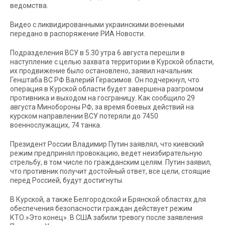
ведомства.
Видео с ликвидированными украинскими военными
передано в распоряжение РИА Новости.
Подразделения ВСУ в 5.30 утра 6 августа перешли в
наступление с целью захвата территории в Курской области,
их продвижение было остановлено, заявил начальник
Генштаба ВС РФ Валерий Герасимов. Он подчеркнул, что
операция в Курской области будет завершена разгромом
противника и выходом на госграницу. Как сообщило 29
августа Минобороны РФ, за время боевых действий на
курском направлении ВСУ потеряли до 7450
военнослужащих, 74 танка.
Президент России Владимир Путин заявлял, что киевский
режим предпринял провокацию, ведет неизбирательную
стрельбу, в том числе по гражданским целям. Путин заявил,
что противник получит достойный ответ, все цели, стоящие
перед Россией, будут достигнуты.
В Курской, а также Белгородской и Брянской областях для
обеспечения безопасности граждан действует режим
КТО.»Это конец». В США забили тревогу после заявления